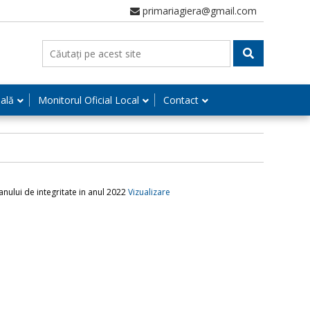
primariagiera@gmail.com
nală
Monitorul Oficial Local
Contact
anului de integritate in anul 2022
Vizualizare