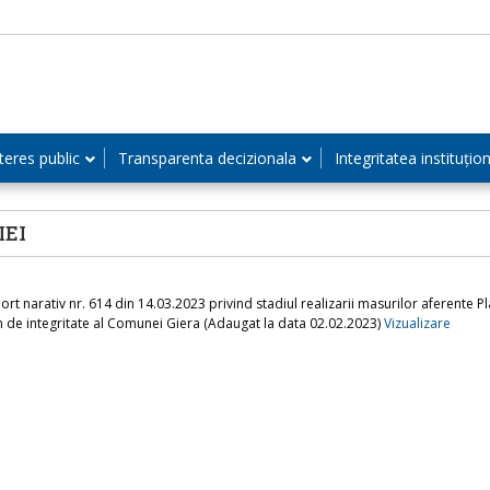
teres public
Transparenta decizionala
Integritatea instituțio
IEI
ort narativ nr. 614 din 14.03.2023 privind stadiul realizarii masurilor aferente Pl
n de integritate al Comunei Giera (Adaugat la data 02.02.2023)
Vizualizare