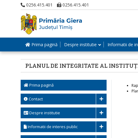
0256.415.401
0256.415.401
Prima pagină
Despre institutie
Informatii de in
PLANUL DE INTEGRITATE AL INSTITUȚ
Prima pagină
Rap
Pla
Contact
Despre institutie
Informatii de interes public