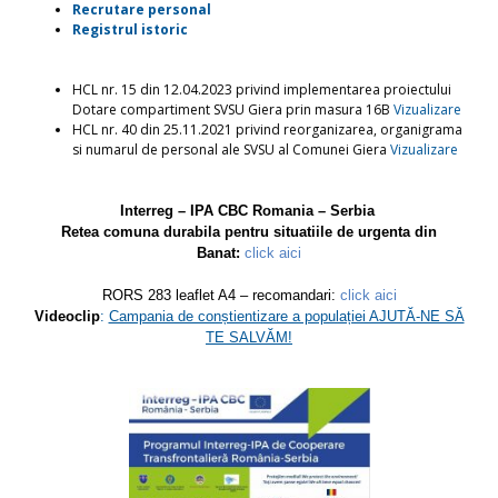
Recrutare personal
Registrul istoric
HCL nr. 15 din 12.04.2023 privind implementarea proiectului
Dotare compartiment SVSU Giera prin masura 16B
Vizualizare
HCL nr. 40 din 25.11.2021 privind reorganizarea, organigrama
si numarul de personal ale SVSU al Comunei Giera
Vizualizare
Interreg – IPA CBC Romania – Serbia
Retea comuna durabila pentru situatiile de urgenta din
Banat:
click aici
RORS 283 leaflet A4 – recomandari:
click aici
Videoclip
:
Campania de conștientizare a populației AJUTĂ-NE SĂ
TE SALVĂM!